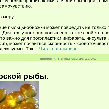
е. В целях профилактики, лечение пыльцой , пом
самочувствию.
 меру.
ие пыльцы-обножки может повредить не только п
 Для тех, у кого она повышена, такое свойство 
то важно для профилактики инфаркта, инсульта..
ой!), может появиться склонность к кровоточивос
дсказуемы. Так
...
Читать дальше »
Просмотров:
4776
|
Добавил:
Akula
|
Дата:
29.03.2012
рской рыбы.