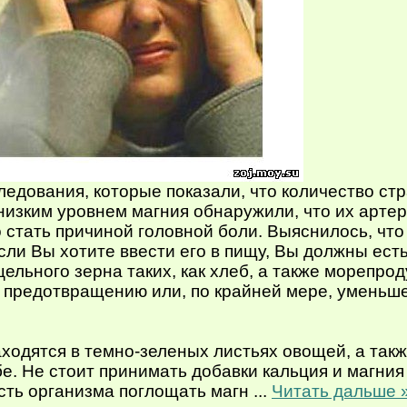
дования, которые показали, что количество ст
низким уровнем магния обнаружили, что их арте
 стать причиной головной боли. Выяснилось, чт
ли Вы хотите ввести его в пищу, Вы должны ест
цельного зерна таких, как хлеб, а также морепро
 предотвращению или, по крайней мере, уменьш
ходятся в темно-зеленых листьях овощей, а так
е. Не стоит принимать добавки кальция и магния 
сть организма поглощать магн
...
Читать дальше 