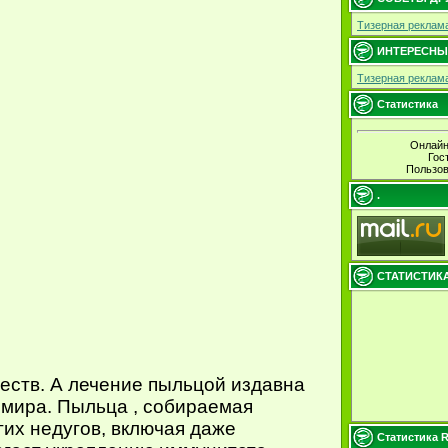
Тизерная реклам
ИНТЕРЕСНЫ
Тизерная реклам
Статистика
Онлайн
Гос
Пользов
.
СТАТИСТИК
еств. А лечение пыльцой издавна
 мира. Пыльца , собираемая
гих недугов, включая даже
Статистика