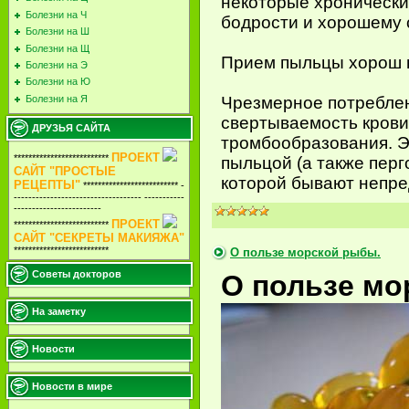
некоторые хронически
Болезни на Ч
бодрости и хорошему 
Болезни на Ш
Болезни на Щ
Прием пыльцы хорош в
Болезни на Э
Болезни на Ю
Болезни на Я
Чрезмерное потреблен
свертываемость крови.
ДРУЗЬЯ САЙТА
тромбообразования. Э
ПРОЕКТ
**************************
пыльцой (а также перг
САЙТ "ПРОСТЫЕ
которой бывают непре
РЕЦЕПТЫ"
************************** -
----------------------------------- -----------
------------------------
ПРОЕКТ
**************************
САЙТ "СЕКРЕТЫ МАКИЯЖА"
**************************
О пользе морской рыбы.
Советы докторов
О пользе мо
На заметку
Новости
Новости в мире