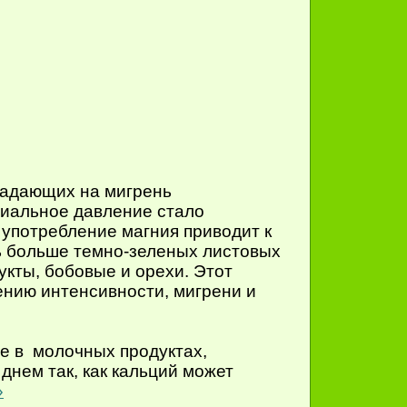
радающих на мигрень
риальное давление стало
о употребление магния приводит к
ь больше темно-зеленых листовых
дукты, бобовые и орехи. Этот
ению интенсивности, мигрени и
же в молочных продуктах,
днем так, как кальций может
»