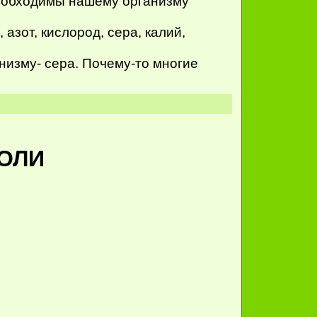
еобходимы нашему организму
азот, кислород, сера, калий,
изму- сера. Почему-то многие
ОЛИ