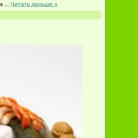
зк
...
Читать дальше »