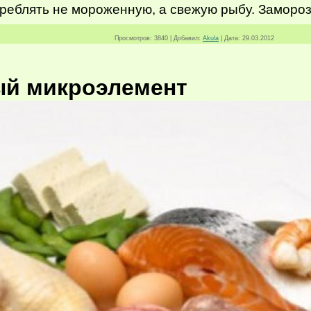
реблять не мороженную, а свежую рыбу. Заморо
Просмотров:
3840
|
Добавил:
Akula
|
Дата:
29.03.2012
ый микроэлемент