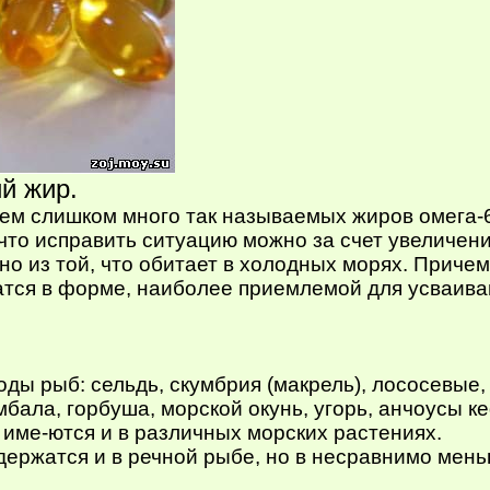
й жир.
ем слишком много так называемых жиров омега-6 
что исправить ситуацию можно за счет увеличен
но из той, что обитает в холодных морях. Приче
тся в форме, наиболее приемлемой для усваива
ы рыб: сельдь, скумбрия (макрель), лососевые, ф
амбала, горбуша, морской окунь, угорь, анчоусы к
 име-ются и в различных морских растениях.
держатся и в речной рыбе, но в несравнимо мень